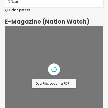
चिकित्सा…
Posts
Older posts
navigation
E-Magazine (Nation Watch)
DearFlip: Loading PDF 2% ...