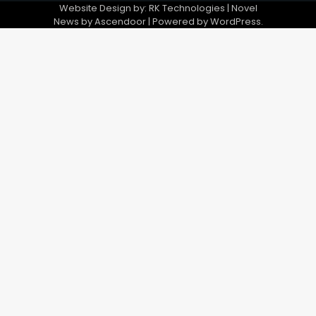
Website Design by: RK Technologies | Novel
News by
Ascendoor
| Powered by
WordPress
.