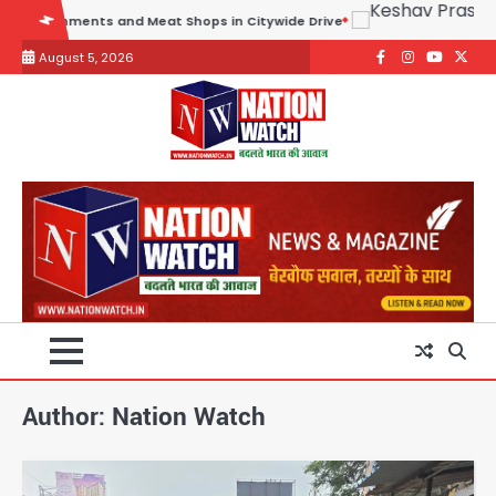
Skip
s and Meat Shops in Citywide Drive
to
August 5, 2026
content
Facebook
Instagram
youtube
Twitte
Author:
Nation Watch