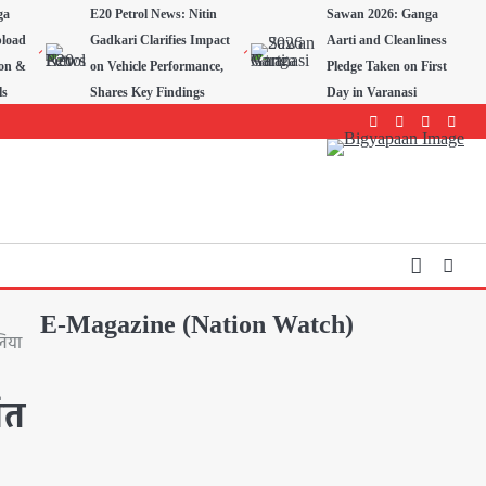
ga
E20 Petrol News: Nitin
Sawan 2026: Ganga
pload
Gadkari Clarifies Impact
Aarti and Cleanliness
ion &
on Vehicle Performance,
Pledge Taken on First
ls
Shares Key Findings
Day in Varanasi
Facebook
Instagram
youtube
Twitte
E-Magazine (Nation Watch)
लिया
ंत