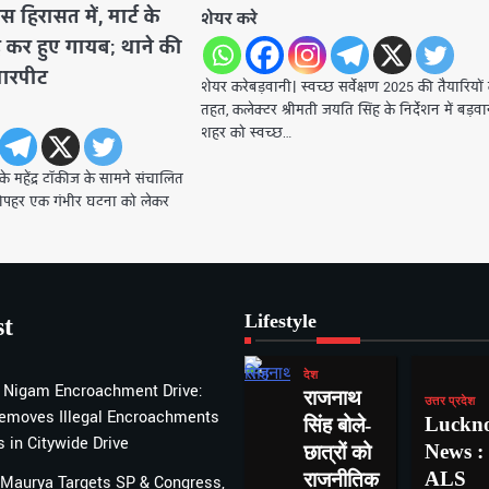
 हिरासत में, मार्ट के
शेयर करे
द कर हुए गायब; थाने की
मारपीट
शेयर करेबड़वानी। ​स्वच्छ सर्वेक्षण 2025 की तैयारियों 
तहत, कलेक्टर श्रीमती जयति सिंह के निर्देशन में बड़व
शहर को स्वच्छ…
े महेंद्र टॉकीज के सामने संचालित
र दोपहर एक गंभीर घटना को लेकर
Lifestyle
st
देश
 Nigam Encroachment Drive:
राजनाथ
उत्तर प्रदेश
emoves Illegal Encroachments
Luckn
सिंह बोले-
 in Citywide Drive
News :
छात्रों को
ALS
राजनीतिक
Maurya Targets SP & Congress,