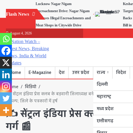
Skip
Lucknow Nagar Nigam
Kesha
to
Encroachment Drive: Nagar Nigam
Target
Flash News
content
Removes Illegal Encroachments and
Backs
Meat Shops in Citywide Drive
Bill i
August 4, 2026
Home
E-Magazine
देश
उत्तर प्रदेश
राज्य
विदेश
दिल्ली
Home
विडियो
✍️ सेंट्रल इंडिया प्रेस क्लब के बड़वानी जिलाध्यक्ष बने वरिष्ठ पत्रकार हेमंत 
महाराष्ट्र
संकल्प; जिले के पत्रकारों में हर्ष
मध्य प्रदेश
✍️ सेंट्रल इंडिया प्रेस क्लब के बड़व
छत्तीसगढ़
गर्ग 📰