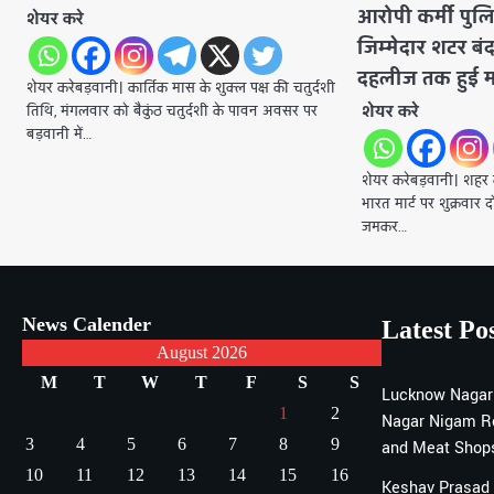
आरोपी कर्मी पुलिस
शेयर करे
जिम्मेदार शटर बं
दहलीज तक हुई 
शेयर करेबड़वानी। ​कार्तिक मास के शुक्ल पक्ष की चतुर्दशी
शेयर करे
तिथि, मंगलवार को बैकुंठ चतुर्दशी के पावन अवसर पर
बड़वानी में…
शेयर करेबड़वानी। शहर क
भारत मार्ट पर शुक्रवा
जमकर…
News Calender
Latest Po
August 2026
M
T
W
T
F
S
S
Lucknow Nagar
1
2
Nagar Nigam R
3
4
5
6
7
8
9
and Meat Shops
10
11
12
13
14
15
16
Keshav Prasad 