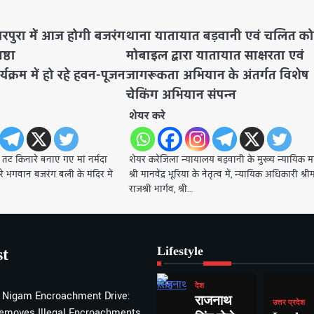
दारपुरा में आज होगी बजरंग
थाना यातायात बड़वानी एवं चलित कोर
ष्ठा
मोबाइल द्वारा यातायात साक्षरता एवं
यक्रम में हो रहे हवन-पूजन
जागरूकता अभियान के अंतर्गत विशेष
चेकिंग अभियान संपन्न
शेयर करे
 तट किनारे बनाए गए मां नर्मदा
शेयर करेजिला न्यायालय बड़वानी के मुख्य न्यायिक मजि
े भगवान बजरंग बली के मंदिर में
श्री मानवेंद्र भूरिया के नेतृत्व में, न्यायिक अधिकारी श्र
राजश्री भार्गव, श्री…
Lifestyle
st
देश
 Nigam Encroachment Drive:
राजनाथ
उत्तर प्रदेश
emoves Illegal Encroachments