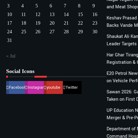
3
4
5
6
7
8
9
and Meat Shops
10
11
12
13
14
15
16
Keshav Prasad 
17
18
19
20
21
22
23
Backs Vande Ma
24
25
26
27
28
29
30
Shaukat Ali Ka
31
Leader Target
Har Ghar Tirang
« Jul
Registration &
Social Icons
E20 Petrol News
on Vehicle Per
Facebook
Instagram
youtube
Twitter
Sawan 2026: Ga
Taken on First 
UP Education 
Merger & Pre-P
Department of M
Command Hospi