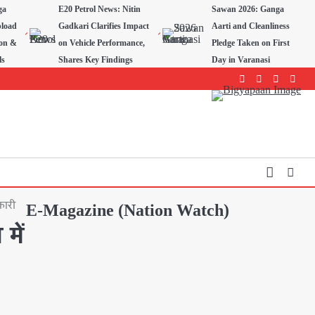
ga
E20 Petrol News: Nitin
Sawan 2026: Ganga
pload
Gadkari Clarifies Impact
Aarti and Cleanliness
ion &
on Vehicle Performance,
Pledge Taken on First
ls
Shares Key Findings
Day in Varanasi
Facebook
Instagram
youtube
Twitte
कारी
E-Magazine (Nation Watch)
में