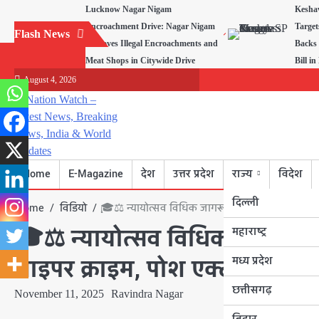
Skip
Lucknow Nagar Nigam
Kesha
to
Encroachment Drive: Nagar Nigam
Target
Flash News
content
Removes Illegal Encroachments and
Backs
Meat Shops in Citywide Drive
Bill i
August 4, 2026
Home
E-Magazine
देश
उत्तर प्रदेश
राज्य
विदेश
दिल्ली
Home
विडियो
🎓⚖️ न्यायोत्सव विधिक जागरूकता शिविर: बड़वानी कॉ
🎓⚖️ न्यायोत्सव विधिक जागरूकत
महाराष्ट्र
मध्य प्रदेश
साइपर क्राइम, पोश एक्ट और यात
छत्तीसगढ़
November 11, 2025
Ravindra Nagar