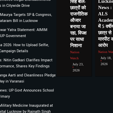
Luckn
सिंह बोले-
 in Citywide Drive
News :
छात्रों को
ALS
राजनीतिक
Maurya Targets SP & Congress,
Acade
औजार
taram Bill in Lucknow
में 5 वर्षी
बनाया जा
nwar Yatra Statement: AIMIM
छात्र से
रहा, विपक्ष
s UP Government
मारपीट 
पर साधा
a 2026: How to Upload Selfie,
आरोप
निशाना
 Campaign Details
Nation Wa
Nation
July 18,
Watch
: Nitin Gadkari Clarifies Impact
2026
July 23,
formance, Shares Key Findings
2026
nga Aarti and Cleanliness Pledge
Day in Varanasi
News: UP Govt Announces School
rimary
ilitary Medicine Inaugurated at
tal Lucknow by Rajnath Singh