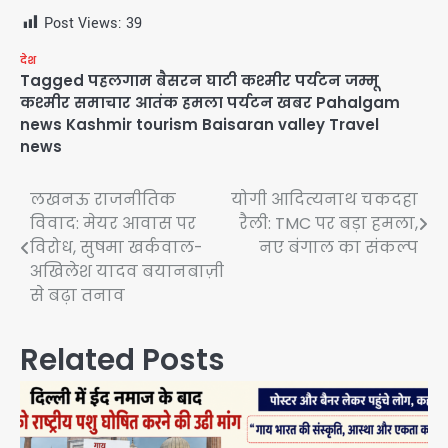
Post Views:
39
देश
Tagged
पहलगाम बैसरन घाटी कश्मीर पर्यटन जम्मू
कश्मीर समाचार आतंक हमला पर्यटन खबर Pahalgam
news Kashmir tourism Baisaran valley Travel
news
Post
लखनऊ राजनीतिक
योगी आदित्यनाथ चकदहा
विवाद: मेयर आवास पर
रैली: TMC पर बड़ा हमला,
navigation
विरोध, सुषमा खर्कवाल-
नए बंगाल का संकल्प
अखिलेश यादव बयानबाज़ी
से बढ़ा तनाव
Related Posts