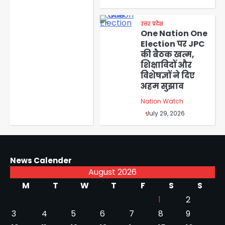
उत्तर प्रदेश
One Nation One
Election पर JPC
की बैठक खत्म,
शिक्षाविदों और
विशेषज्ञों ने दिए
अहम सुझाव
Nation Watch
July 29, 2026
News Calender
August 2026
M
T
W
T
F
S
S
1
2
3
4
5
6
7
8
9