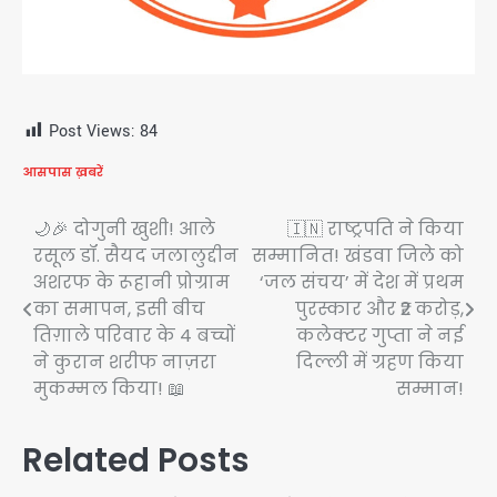
Post Views:
84
आसपास ख़बरें
Post
🌙🎉 दोगुनी खुशी! आले
🇮🇳 राष्ट्रपति ने किया
रसूल डॉ. सैयद जलालुद्दीन
सम्मानित! खंडवा जिले को
navigation
अशरफ के रूहानी प्रोग्राम
‘जल संचय’ में देश में प्रथम
का समापन, इसी बीच
पुरस्कार और ₹2 करोड़,
तिग़ाले परिवार के 4 बच्चों
कलेक्टर गुप्ता ने नई
ने कुरान शरीफ नाज़रा
दिल्ली में ग्रहण किया
मुकम्मल किया! 📖
सम्मान!
Related Posts