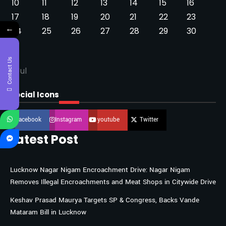
10
11
12
13
14
15
16
17
18
19
20
21
22
23
←
24
25
26
27
28
29
30
31
Contact Us
« Jul
Social Icons
Facebook
Instagram
youtube
Twitter
Latest Post
Lucknow Nagar Nigam Encroachment Drive: Nagar Nigam
Removes Illegal Encroachments and Meat Shops in Citywide Drive
Keshav Prasad Maurya Targets SP & Congress, Backs Vande
Mataram Bill in Lucknow