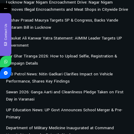
Lucknow Nagar Nigam Encroachment Drive: Nagar Nigam
←
Removes Illegal Encroachments and Meat Shops in Citywide Drive
Keshav Prasad Maurya Targets SP & Congress, Backs Vande
Contact Us
Mataram Bill in Lucknow
Shaukat Ali Kanwar Yatra Statement: AIMIM Leader Targets UP
Government
Har Ghar Tiranga 2026: How to Upload Selfie, Registration &
Campaign Details
E20 Petrol News: Nitin Gadkari Clarifies Impact on Vehicle
Performance, Shares Key Findings
Sawan 2026: Ganga Aarti and Cleanliness Pledge Taken on First
Day in Varanasi
UP Education News: UP Govt Announces School Merger & Pre-
Primary
Department of Military Medicine Inaugurated at Command