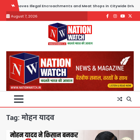
Skip
emoves Illegal Encroachments and Meat Shops in Citywide Drive
to
August 7, 2026
content
Facebook
Instagram
youtube
Twitte
Tag:
मोहन यादव