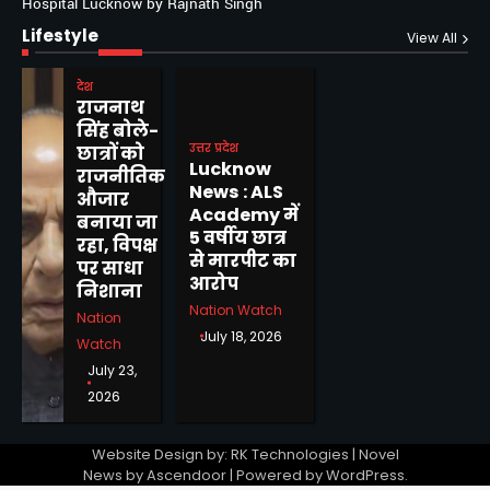
Hospital Lucknow by Rajnath Singh
Lifestyle
View All
देश
राजनाथ
सिंह बोले-
उत्तर प्रदेश
छात्रों को
Lucknow
राजनीतिक
News : ALS
औजार
Academy में
बनाया जा
5 वर्षीय छात्र
रहा, विपक्ष
से मारपीट का
पर साधा
आरोप
निशाना
Nation Watch
Nation
July 18, 2026
Watch
July 23,
2026
Website Design by: RK Technologies | Novel
News by
Ascendoor
| Powered by
WordPress
.